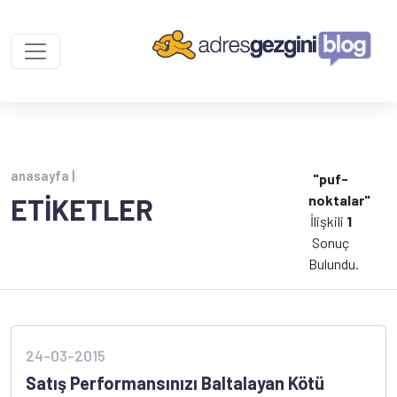
anasayfa |
"puf-
noktalar"
ETİKETLER
İlişkili
1
Sonuç
Bulundu.
24-03-2015
Satış Performansınızı Baltalayan Kötü