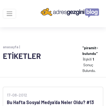
anasayfa |
"piramit-
bulundu"
ETİKETLER
İlişkili
1
Sonuç
Bulundu.
17-08-2012
Bu Hafta Sosyal Medya’da Neler Oldu? #13