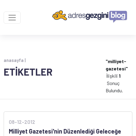
anasayfa |
"milliyet-
gazetesi"
ETİKETLER
İlişkili
1
Sonuç
Bulundu.
08-12-2012
Milliyet Gazetesi'nin Düzenlediği Geleceğe