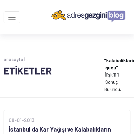
anasayfa |
"kalabaliklari
gucu"
ETİKETLER
İlişkili
1
Sonuç
Bulundu.
08-01-2013
İstanbul da Kar Yağışı ve Kalabalıkların