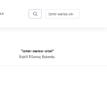
AR
"izmir-swiss-otel"
İlişkili
1
Sonuç Bulundu.