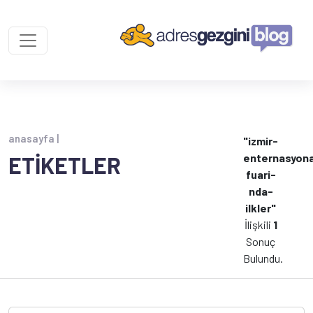
anasayfa |
"izmir-
enternasyona
ETİKETLER
fuari-
nda-
ilkler"
İlişkili
1
Sonuç
Bulundu.