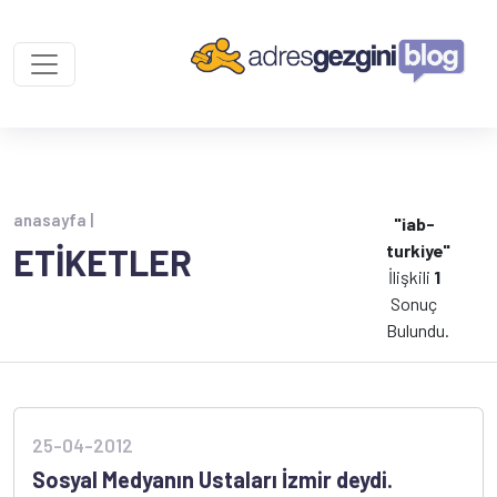
anasayfa |
"iab-
turkiye"
ETİKETLER
İlişkili
1
Sonuç
Bulundu.
25-04-2012
Sosyal Medyanın Ustaları İzmir deydi.