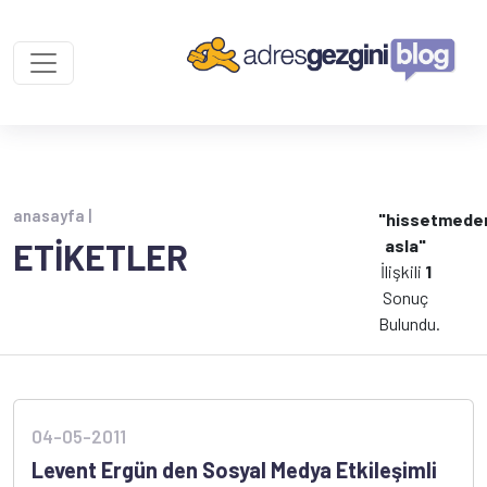
anasayfa |
"hissetmede
asla"
ETİKETLER
İlişkili
1
Sonuç
Bulundu.
04-05-2011
Levent Ergün den Sosyal Medya Etkileşimli