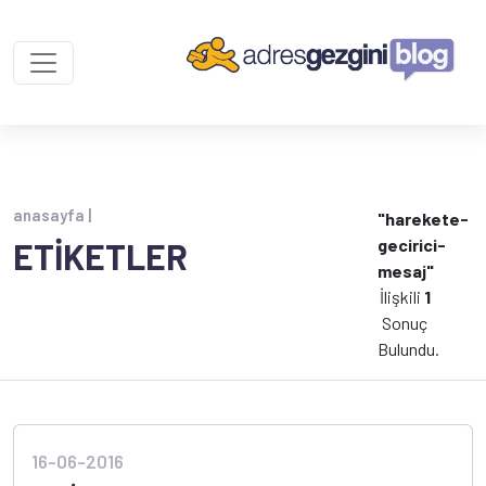
anasayfa |
"harekete-
gecirici-
ETİKETLER
mesaj"
İlişkili
1
Sonuç
Bulundu.
16-06-2016