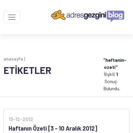
anasayfa |
"haftanin-
ozeti"
ETİKETLER
İlişkili
1
Sonuç
Bulundu.
13-12-2012
Haftanın Özeti [3 - 10 Aralık 2012]