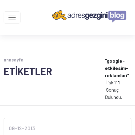
anasayfa |
"google-
etkilesim-
ETİKETLER
reklamlari"
İlişkili
1
Sonuç
Bulundu.
09-12-2013