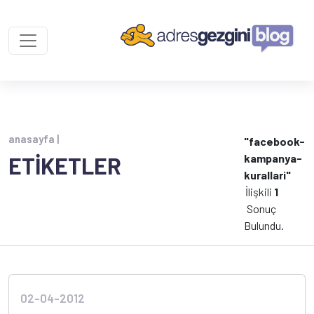
anasayfa |
"facebook-
kampanya-
ETİKETLER
kurallari"
İlişkili
1
Sonuç
Bulundu.
02-04-2012