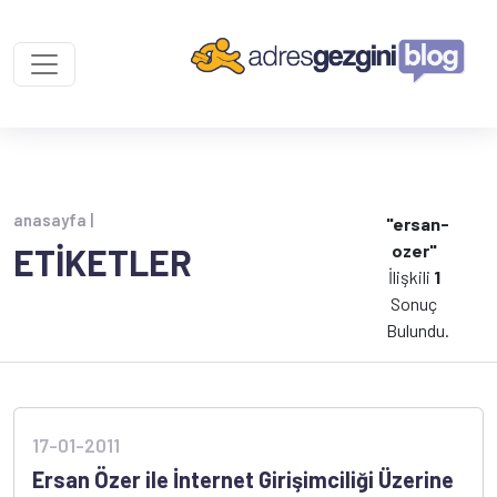
anasayfa |
"ersan-
ozer"
ETİKETLER
İlişkili
1
Sonuç
Bulundu.
17-01-2011
Ersan Özer ile İnternet Girişimciliği Üzerine