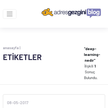
anasayfa |
"deep-
learning-
ETİKETLER
nedir"
İlişkili
1
Sonuç
Bulundu.
08-05-2017