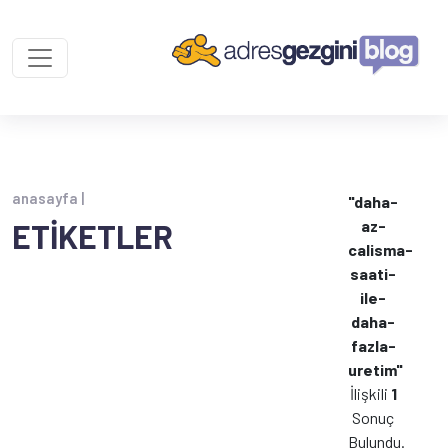
anasayfa |
"daha-
az-
ETİKETLER
calisma-
saati-
ile-
daha-
fazla-
uretim"
İlişkili
1
Sonuç
Bulundu.