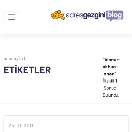
anasayfa |
"binnur-
akhun-
ETİKETLER
onen"
İlişkili
1
Sonuç
Bulundu.
25-01-2011