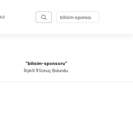
AR
"bilisim-sponsoru"
İlişkili
1
Sonuç Bulundu.