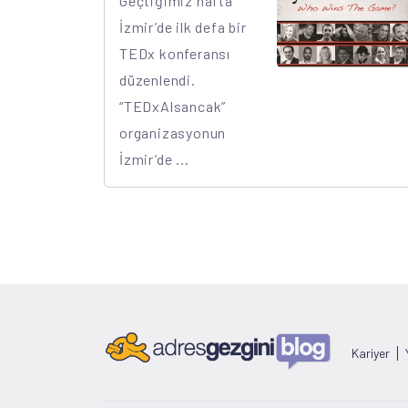
Geçtiğimiz hafta
İzmir’de ilk defa bir
TEDx konferansı
düzenlendi.
“TEDxAlsancak”
organizasyonun
İzmir’de ...
Kariyer