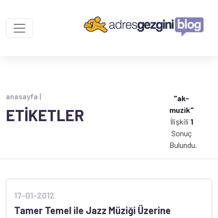
anasayfa |
"ak-
muzik"
ETİKETLER
İlişkili
1
Sonuç
Bulundu.
17-01-2012
Tamer Temel ile Jazz Müziği Üzerine