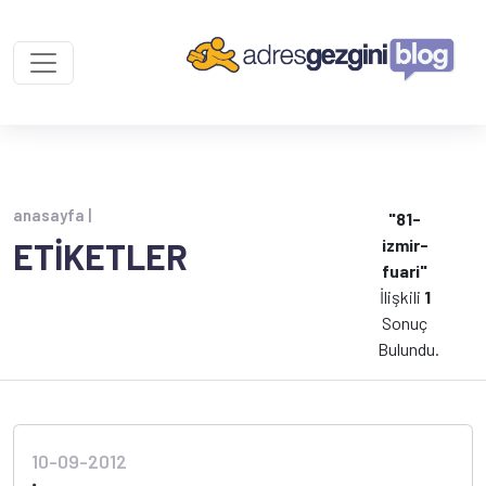
anasayfa |
"81-
izmir-
ETİKETLER
fuari"
İlişkili
1
Sonuç
Bulundu.
10-09-2012