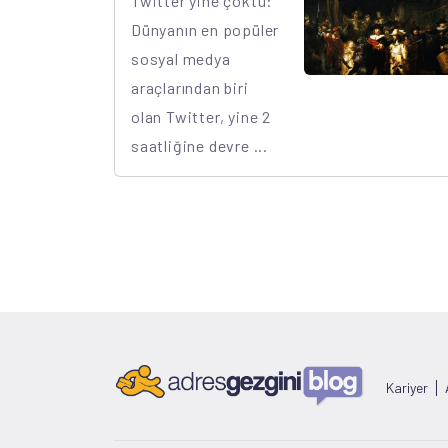
Twitter yine çöktü:
Dünyanın en popüler
sosyal medya
araçlarından biri
olan Twitter, yine 2
saatliğine devre ...
Kariyer