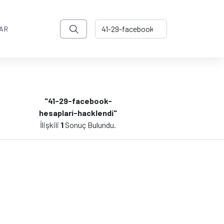
AR
"41-29-facebook-
hesaplari-hacklendi"
İlişkili
1
Sonuç Bulundu.